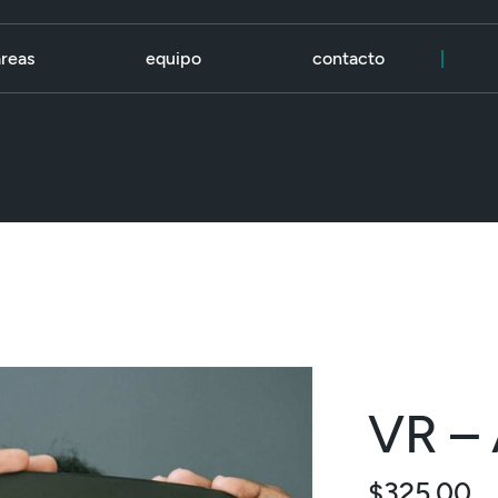
áreas
equipo
contacto
|
VR – 
$
325.00