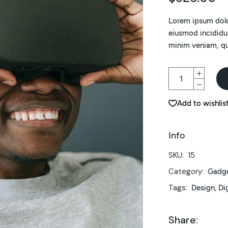
Lorem ipsum dolor
eiusmod incididu
minim veniam, qui
Add to wishlis
Info
SKU:
15
Category:
Gadg
Tags:
,
Design
Di
Share: