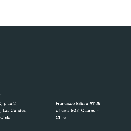
n
, piso 2,
Francisco Bilbao #1129,
1, Las Condes,
oficina 803, Osorno -
 Chile
Chile