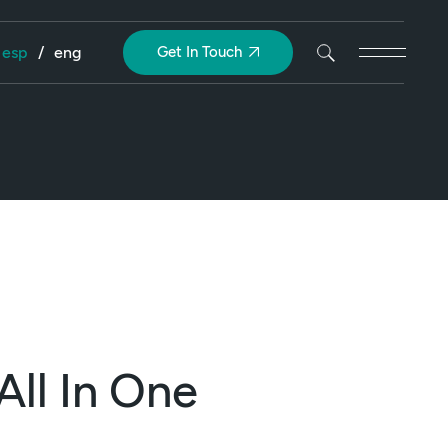
esp
/
eng
Get In Touch
All In One